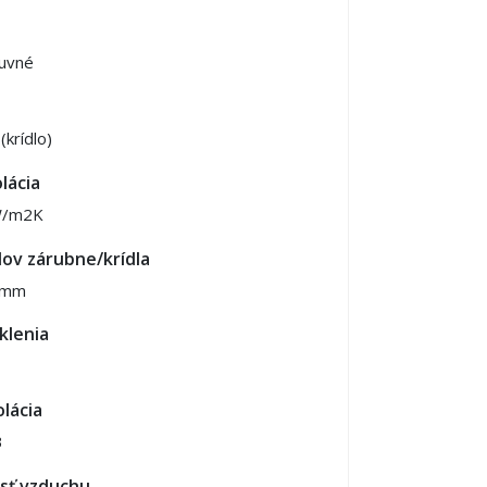
uvné
krídlo)
lácia
W/m2K
lov zárubne/krídla
 mm
klenia
lácia
B
sť vzduchu