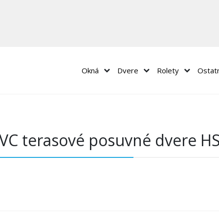
Okná
Dvere
Rolety
Ostat
VC terasové posuvné dvere H