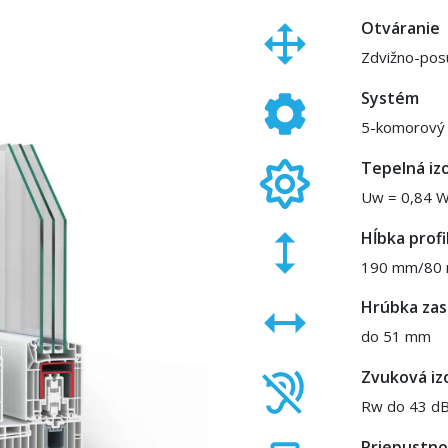
Otváranie
Zdvižno-pos
Systém
5-komorový (
Tepelná izo
Uw = 0,84 
Hĺbka profi
190 mm/80
Hrúbka zas
do 51 mm
Zvuková izo
Rw do 43 d
Priepustno