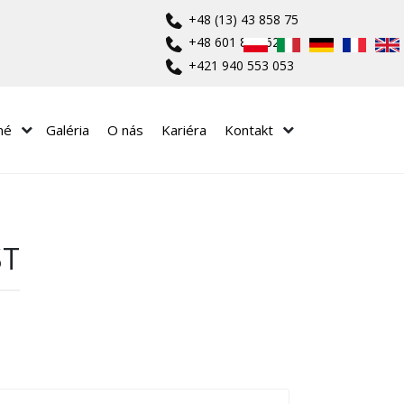
+48 (13) 43 858 75
+48 601 840 625
+421 940 553 053
né
Galéria
O nás
Kariéra
Kontakt
ST