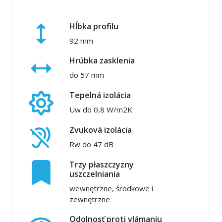
Hĺbka profilu
92 mm
Hrúbka zasklenia
do 57 mm
Tepelná izolácia
Uw do 0,8 W/m2K
Zvuková izolácia
Rw do 47 dB
Trzy płaszczyzny
uszczelniania
wewnętrzne, środkowe i
zewnętrzne
Odolnosť proti vlámaniu