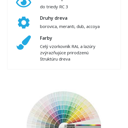
do triedy RC 3
Druhy dreva
borovica, meranti, dub, accoya
Farby
Celý vzorkovník RAL a lazúry
zvýrazňujúce prirodzenú
štruktúru dreva