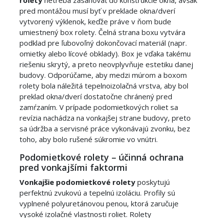
pred montážou musí byť v preklade okna/dverí
vytvorený výklenok, keďže práve v ňom bude
umiestnený box rolety. Čelná strana boxu vytvára
podklad pre ľubovoľný dokončovací materiál (napr.
omietky alebo lícové obklady). Box je vďaka takému
riešeniu skrytý, a preto neovplyvňuje estetiku danej
budovy. Odporúčame, aby medzi múrom a boxom
rolety bola náležitá tepelnoizolačná vrstva, aby bol
preklad okna/dverí dostatočne chránený pred
zamŕzaním. V prípade podomietkových roliet sa
revízia nachádza na vonkajšej strane budovy, preto
sa údržba a servisné práce vykonávajú zvonku, bez
toho, aby bolo rušené súkromie vo vnútri.
Podomietkové rolety – účinná ochrana
pred vonkajšími faktormi
Vonkajšie podomietkové rolety
poskytujú
perfektnú zvukovú a tepelnú izoláciu. Profily sú
vyplnené polyuretánovou penou, ktorá zaručuje
vysoké izolačné vlastnosti roliet. Rolety