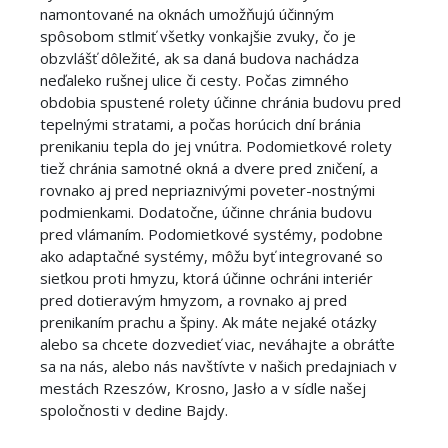
namontované na oknách umožňujú účinným
spôsobom stlmiť všetky vonkajšie zvuky, čo je
obzvlášť dôležité, ak sa daná budova nachádza
neďaleko rušnej ulice či cesty. Počas zimného
obdobia spustené rolety účinne chránia budovu pred
tepelnými stratami, a počas horúcich dní bránia
prenikaniu tepla do jej vnútra. Podomietkové rolety
tiež chránia samotné okná a dvere pred zničení, a
rovnako aj pred nepriaznivými poveter-nostnými
podmienkami. Dodatočne, účinne chránia budovu
pred vlámaním. Podomietkové systémy, podobne
ako adaptačné systémy, môžu byť integrované so
sieťkou proti hmyzu, ktorá účinne ochráni interiér
pred dotieravým hmyzom, a rovnako aj pred
prenikaním prachu a špiny. Ak máte nejaké otázky
alebo sa chcete dozvedieť viac, neváhajte a obráťte
sa na nás, alebo nás navštívte v našich predajniach v
mestách Rzeszów, Krosno, Jasło a v sídle našej
spoločnosti v dedine Bajdy.