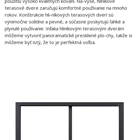
použitiu vysoko kvalitných kovaní. Na-vyše, hliníkové
terasové dvere zaručujú komfortné používanie na mnoho
rokov. Konštrukcie hli-níkových terasových dverí sú
výnimočne solídne a pevné, a súčasne poskytujú ľahké a
plynulé používanie. Vďaka hliníkovým terasovým dverám
môžeme vytvoriť panoramatické presklené plo-chy, takže si
môžeme byť istý, že to je perfektná voľba.