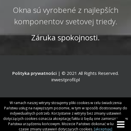
Okna sú vyrobené z najlepších
komponentov svetovej triedy.
Záruka spokojnosti.
Polityka prywatności
| © 2021 All Rights Reserved.
inwestprofil.pl
W ramach naszej witryny stosujemy pliki cookies w celu świadczenia
Państwu usług na najwyższym poziomie, w tym w sposób dostosowany do
indywidualnych potrzeb. Korzystanie z witryny bez zmiany ustawień
dotyczących cookies oznacza akceptację faktu iż będą one zamieszczane w
Państwa urządzeniu końcowym. Możecie Państwo dokonać w każdym
czasie zmiany ustawień dotyczących cookies.
[akceptuję]