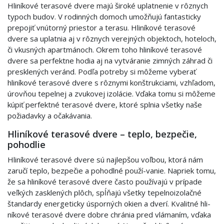
Hliníkové terasové dvere majú široké uplatnenie v rôznych
typoch budov. V rodinných domoch umožňujú fantasticky
prepojiť vnútorný priestor a terasu. Hliníkové terasové
dvere sa uplatnia aj v rôznych verejných objektoch, hoteloch,
či vkusných apartmánoch. Okrem toho hliníkové terasové
dvere sa perfektne hodia aj na vytváranie zimných záhrad či
presklených veránd. Podľa potreby si môžeme vyberať
hliníkové terasové dvere s rôznymi konštrukciami, vzhľadom,
úrovňou tepelnej a zvukovej izolácie. Vďaka tomu si môžeme
kúpiť perfektné terasové dvere, ktoré splnia všetky naše
požiadavky a očakávania.
Hliníkové terasové dvere – teplo, bezpečie,
pohodlie
Hliníkové terasové dvere sú najlepšou voľbou, ktorá nám
zaručí teplo, bezpečie a pohodlné použí-vanie. Napriek tomu,
že sa hliníkové terasové dvere často používajú v prípade
veľkých zasklených plôch, spĺňajú všetky tepelnoizolačné
štandardy energeticky úsporných okien a dverí. Kvalitné hli-
níkové terasové dvere dobre chránia pred vlámaním, vďaka