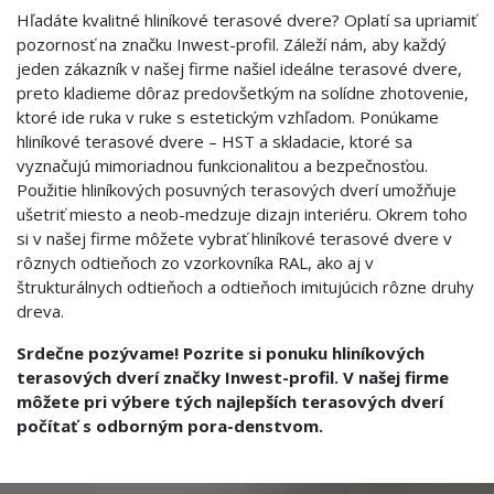
Hľadáte kvalitné hliníkové terasové dvere? Oplatí sa upriamiť
pozornosť na značku Inwest-profil. Záleží nám, aby každý
jeden zákazník v našej firme našiel ideálne terasové dvere,
preto kladieme dôraz predovšetkým na solídne zhotovenie,
ktoré ide ruka v ruke s estetickým vzhľadom. Ponúkame
hliníkové terasové dvere – HST a skladacie, ktoré sa
vyznačujú mimoriadnou funkcionalitou a bezpečnosťou.
Použitie hliníkových posuvných terasových dverí umožňuje
ušetriť miesto a neob-medzuje dizajn interiéru. Okrem toho
si v našej firme môžete vybrať hliníkové terasové dvere v
rôznych odtieňoch zo vzorkovníka RAL, ako aj v
štrukturálnych odtieňoch a odtieňoch imitujúcich rôzne druhy
dreva.
Srdečne pozývame! Pozrite si ponuku hliníkových
terasových dverí značky Inwest-profil. V našej firme
môžete pri výbere tých najlepších terasových dverí
počítať s odborným pora-denstvom.